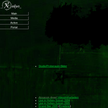
Main
Media
Active
Portal
Studio/Proberaum-Bilder
Assassin Angel
Videodreharbeiten
Live in Hohen-Sülzen 2004
Live in Hohen-Sülzen 2005
Grand Bier 2005
(
Ergebnis
)