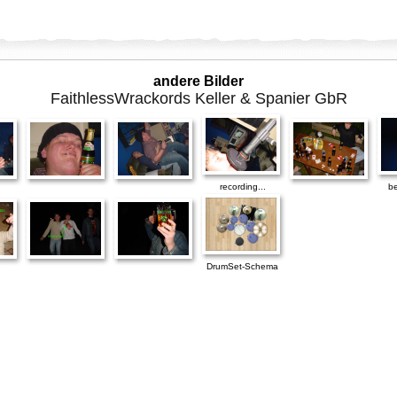
andere Bilder
FaithlessWrackords Keller & Spanier GbR
recording...
be
DrumSet-Schema