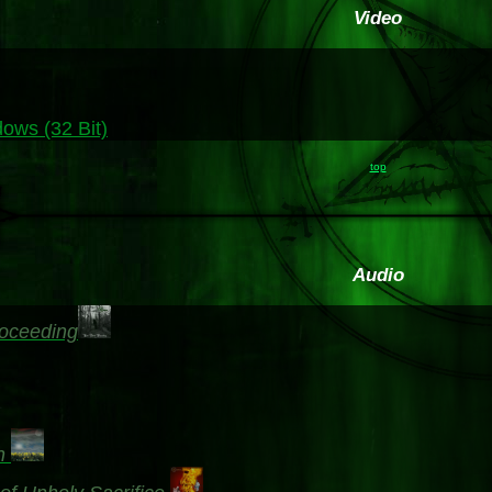
Video
ows (32 Bit)
top
Audio
oceeding
n