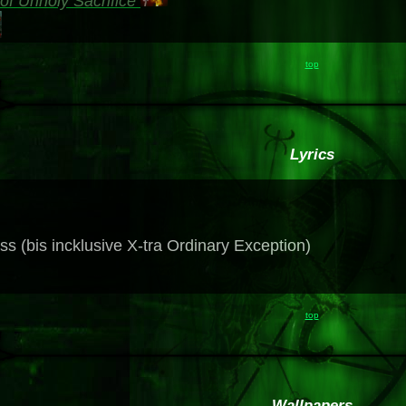
of Unholy Sacrifice
top
Lyrics
s (bis incklusive X-tra Ordinary Exception)
top
Wallpapers