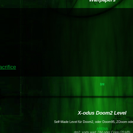
crifice
top
X-odus Doom2 Level
Self-Made Level für Doom2, oder Doom95, ZDoom od
ARENA
dm2_xods.wad: DM oder Coop (20 kB)