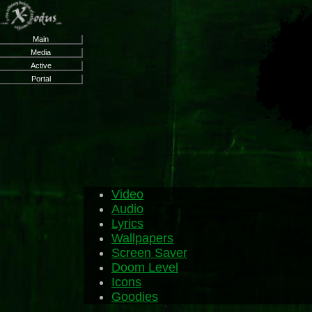
Main
Media
Active
Portal
Video
Audio
Lyrics
Wallpapers
Screen Saver
Doom Level
Icons
Goodies