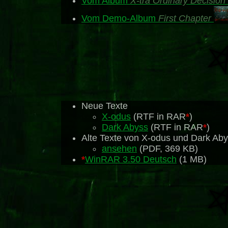
Vom Album
X-tra Ordinary Decision 
Vom Demo-Album
First Chapter
Neue Texte
X-odus
(RTF in RAR
*
)
Dark Abyss
(RTF in RAR
*
)
Alte Texte von X-odus und Dark Abys
ansehen
(PDF, 369 KB)
*
WinRAR 3.50 Deutsch
(1 MB)