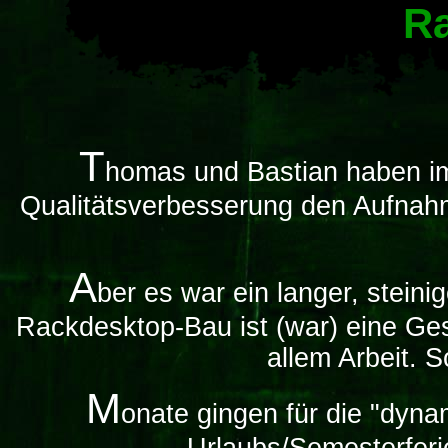
R
T
homas und Bastian haben i
Qualitätsverbesserung den Aufnahme
A
ber es war ein langer, stein
Rackdesktop-Bau ist (war) eine Ges
allem Arbeit. So
M
onate gingen für die "dyn
Urlaubs/Semesterferie