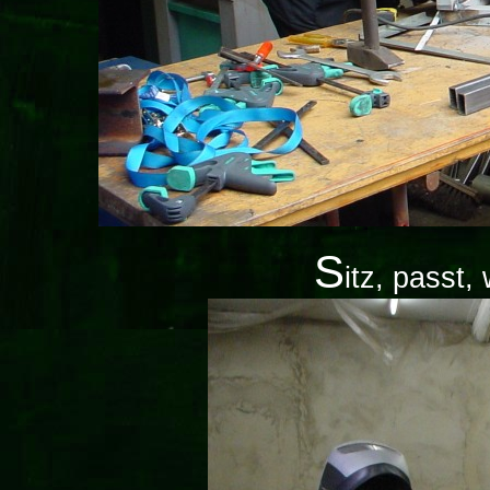
S
itz, passt,